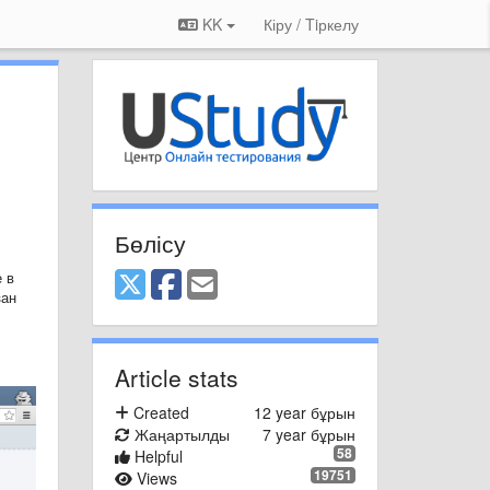
KK
Кіру / Tiркелу
Бөлісу
 в
зан
Article stats
Created
12 year бұрын
Жаңартылды
7 year бұрын
58
Helpful
19751
Views